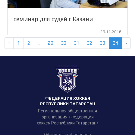
семинар для судей г.Казани
29.11.2016
‹
1
2
...
29
30
31
32
33
34
›
ФЕДЕРАЦИЯ ХОККЕЯ
РЕСПУБЛИКИ ТАТАРСТАН
Региональная общественная
организация «Федерация
хоккея Республики Татарстан»
Официальный спонсор