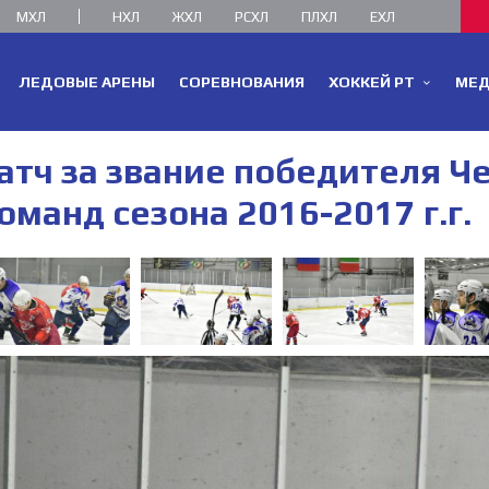
МХЛ
НХЛ
ЖХЛ
РСХЛ
ПЛХЛ
ЕХЛ
ЛЕДОВЫЕ АРЕНЫ
СОРЕВНОВАНИЯ
ХОККЕЙ РТ
МЕ
атч за звание победителя Ч
манд сезона 2016-2017 г.г.