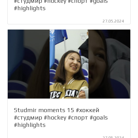
#студмир #hockey #спорт #goals
#highlights
27.05.2024
Studmir moments 15 #хоккей
#студмир #hockey #спорт #goals
#highlights
27.05.2024