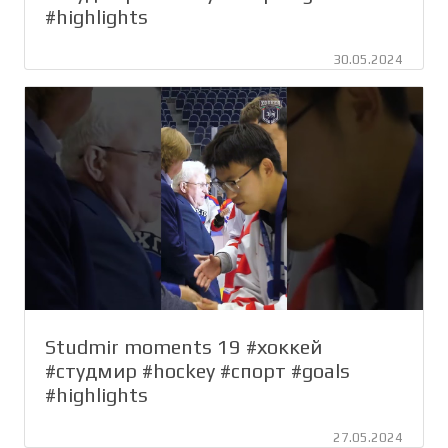
#highlights
30.05.2024
Studmir moments 19 #хоккей
#студмир #hockey #спорт #goals
#highlights
27.05.2024