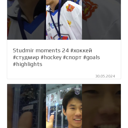
Studmir moments 24 #хоккей
#студмир #hockey #спорт #goals
#highlights
30.05.2024