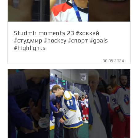
Studmir moments 23 #хоккей
#студмир #hockey #спорт #goals
#highlights
30.05.2024