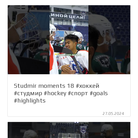
Studmir moments 18 #хоккей
#студмир #hockey #спорт #goals
#highlights
27.05.2024