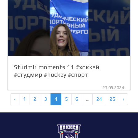
Studmir moments 11 #хоккей
#студмир #hockey #спорт
27.05.2024
‹
1
2
3
4
5
6
...
24
25
›