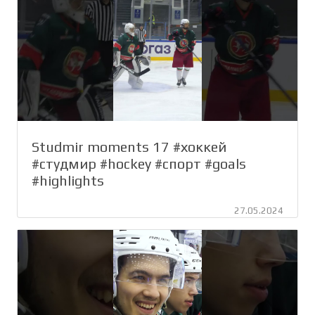
Studmir moments 17 #хоккей
#студмир #hockey #спорт #goals
#highlights
27.05.2024