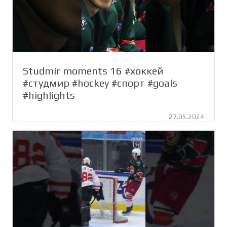
Studmir moments 16 #хоккей
#студмир #hockey #спорт #goals
#highlights
27.05.2024