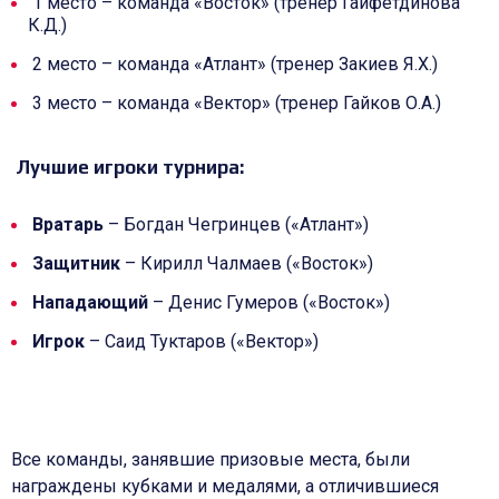
1 место – команда «Восток» (тренер Гайфетдинова
К.Д.)
2 место – команда «Атлант» (тренер Закиев Я.Х.)
3 место – команда «Вектор» (тренер Гайков О.А.)
Лучшие игроки турнира:
Вратарь
– Богдан Чегринцев («Атлант»)
Защитник
– Кирилл Чалмаев («Восток»)
Нападающий
– Денис Гумеров («Восток»)
Игрок
– Саид Туктаров («Вектор»)
Все команды, занявшие призовые места, были
награждены кубками и медалями, а отличившиеся