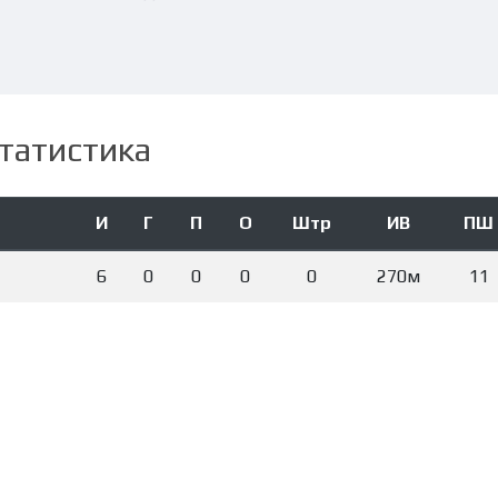
татистика
И
Г
П
О
Штр
ИВ
ПШ
6
0
0
0
0
270м
11