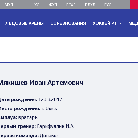
МХЛ
НХЛ
ЖХЛ
РСХЛ
ПЛХЛ
ЕХЛ
ЛЕДОВЫЕ АРЕНЫ
СОРЕВНОВАНИЯ
ХОККЕЙ РТ
МЕ
Мякишев Иван Артемович
ата рождения:
12.03.2017
есто рождения:
г. Омск
мплуа:
вратарь
ервый тренер:
Гарифуллин И.А.
ервая команда:
Динамо