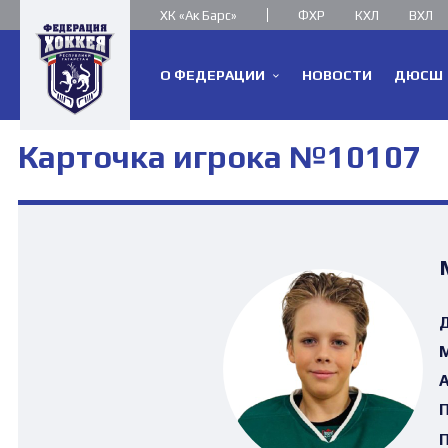
ХК «Ак Барс»
ФХР
КХЛ
ВХЛ
О ФЕДЕРАЦИИ
НОВОСТИ
ДЮСШ
Карточка игрока №10107
Д
М
А
П
П