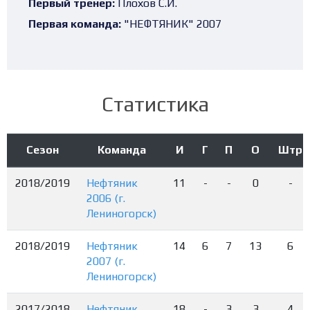
Первый тренер:
Плохов С.И.
Первая команда:
"НЕФТЯНИК" 2007
Статистика
Сезон
Команда
И
Г
П
О
Штр
2018/2019
Нефтяник
11
-
-
0
-
2006 (г.
Лениногорск)
2018/2019
Нефтяник
14
6
7
13
6
2007 (г.
Лениногорск)
2017/2018
Нефтяник
18
-
3
3
4