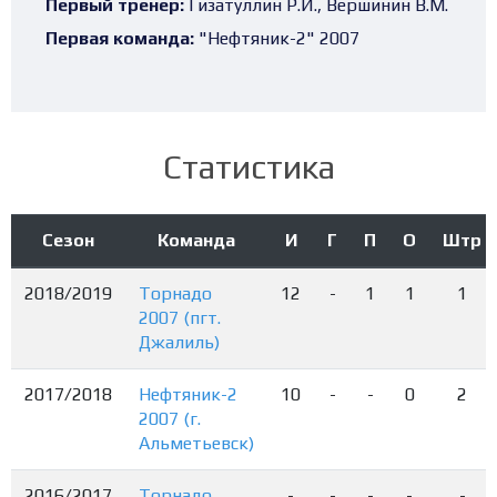
Первый тренер:
Гизатуллин Р.И., Вершинин В.М.
Первая команда:
"Нефтяник-2" 2007
Статистика
Сезон
Команда
И
Г
П
О
Штр
2018/2019
Торнадо
12
-
1
1
1
2007 (пгт.
Джалиль)
2017/2018
Нефтяник-2
10
-
-
0
2
2007 (г.
Альметьевск)
2016/2017
Торнадо
-
-
-
-
-