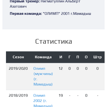
Первый тренер:
Нигматуллин Альберт
Азатович
Первая команда:
"ОЛИМП" 2001 г.Мамадыш
Статистика
Сезон
Команда
И
Г
П
О
Штр
2019/2020
Олимп
12
0
0
0
0
(мужчины)
(г.
Мамадыш)
2018/2019
Олимп
19
-
-
0
-
2002 (г.
Мамадыш)