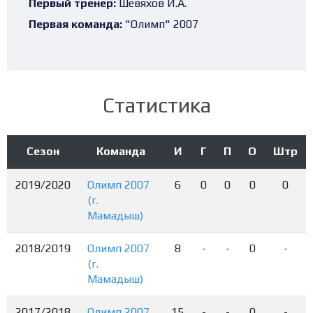
Первый тренер:
Шевяхов И.А.
Первая команда:
"Олимп" 2007
Статистика
Сезон
Команда
И
Г
П
О
Штр
2019/2020
Олимп 2007
6
0
0
0
0
(г.
Мамадыш)
2018/2019
Олимп 2007
8
-
-
0
-
(г.
Мамадыш)
2017/2018
Олимп 2007
15
-
-
0
-