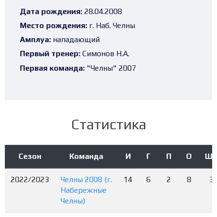
Дата рождения:
28.04.2008
Место рождения:
г. Наб. Челны
Амплуа:
нападающий
Первый тренер:
Симонов Н.А.
Первая команда:
"Челны" 2007
Статистика
Сезон
Команда
И
Г
П
О
Шт
2022/2023
Челны 2008 (г.
14
6
2
8
3
Набережные
Челны)