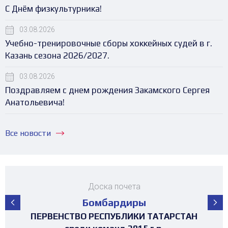
С Днём физкультурника!
03.08.2026
Учебно-тренировочные сборы хоккейных судей в г.
Казань сезона 2026/2027.
03.08.2026
Поздравляем с днем рождения Закамского Сергея
Анатольевича!
Все новости
Доска почета
Бомбардиры
ПЕРВЕНСТВО РЕСПУБЛИКИ ТАТАРСТАН
ПЕРВЕНСТВО РЕСПУБЛИКИ ТАТАРСТАН
ПЕРВЕНСТВО РЕСПУБЛИКИ ТАТАРСТАН
ПЕРВЕНСТВО РЕСПУБЛИКИ ТАТАРСТАН
ПЕРВЕНСТВО РЕСПУБЛИКИ ТАТАРСТАН
ПЕРВЕНСТВО РЕСПУБЛИКИ ТАТАРСТАН
ПЕРВЕНСТВО РЕСПУБЛИКИ ТАТАРСТАН
МАТЧ ЗВЁЗД ПЕРВЕНСТВА РТ среди
ТУРНИР 4х4 ПОСВЯЩЕННЫЙ "ДНЮ
ТУРНИР 4х4 ПОСВЯЩЕННЫЙ "ДНЮ
ТУРНИР НА ПРИЗЫ ФЕДЕРАЦИИ
ТУРНИР НА ПРИЗЫ ФЕДЕРАЦИИ