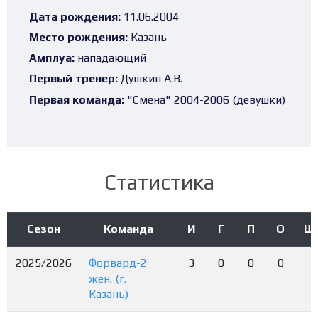
Дата рождения:
11.06.2004
Место рождения:
Казань
Амплуа:
нападающий
Первый тренер:
Душкин А.В.
Первая команда:
"Смена" 2004-2006 (девушки)
Статистика
Сезон
Команда
И
Г
П
О
Ш
2025/2026
Форвард-2
3
0
0
0
жен. (г.
Казань)