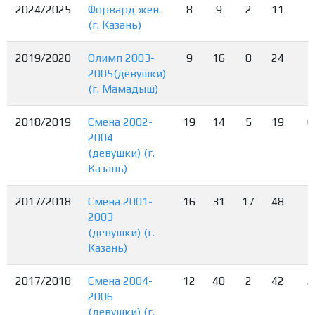
2024/2025
Форвард жен.
8
9
2
11
(г. Казань)
2019/2020
Олимп 2003-
9
16
8
24
3
2005(девушки)
(г. Мамадыш)
2018/2019
Смена 2002-
19
14
5
19
6
2004
(девушки) (г.
Казань)
2017/2018
Смена 2001-
16
31
17
48
2003
(девушки) (г.
Казань)
2017/2018
Смена 2004-
12
40
2
42
2
2006
(девушки) (г.