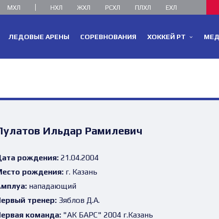
МХЛ
НХЛ
ЖХЛ
РСХЛ
ПЛХЛ
ЕХЛ
ЛЕДОВЫЕ АРЕНЫ
СОРЕВНОВАНИЯ
ХОККЕЙ РТ
МЕ
Пулатов Ильдар Рамилевич
ата рождения:
21.04.2004
есто рождения:
г. Казань
мплуа:
нападающий
ервый тренер:
Зяблов Д.А.
ервая команда:
"АК БАРС" 2004 г.Казань