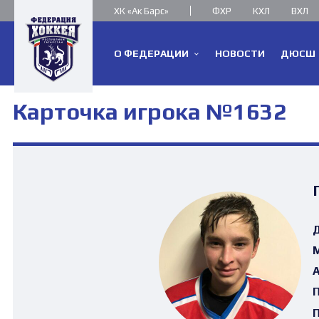
ХК «Ак Барс»
ФХР
КХЛ
ВХЛ
О ФЕДЕРАЦИИ
НОВОСТИ
ДЮСШ
Карточка игрока №1632
Д
М
А
П
П