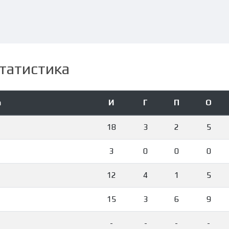
татистика
а
И
Г
П
О
18
3
2
5
3
0
0
0
12
4
1
5
15
3
6
9
-
-
-
-