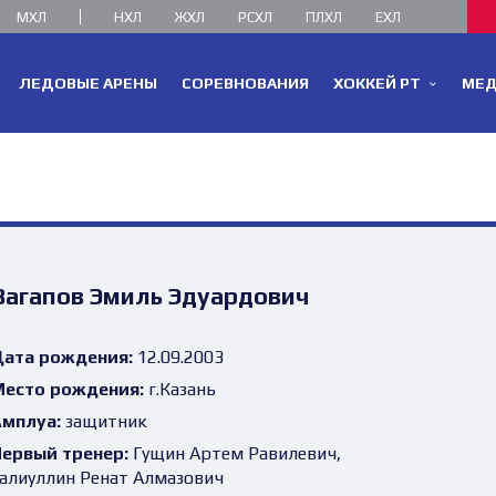
МХЛ
НХЛ
ЖХЛ
РСХЛ
ПЛХЛ
ЕХЛ
ЛЕДОВЫЕ АРЕНЫ
СОРЕВНОВАНИЯ
ХОККЕЙ РТ
МЕ
Вагапов Эмиль Эдуардович
ата рождения:
12.09.2003
есто рождения:
г.Казань
мплуа:
защитник
ервый тренер:
Гущин Артем Равилевич,
алиуллин Ренат Алмазович