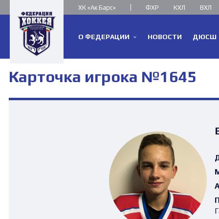
ХК «Ак Барс»
ФХР
КХЛ
ВХЛ
О ФЕДЕРАЦИИ
НОВОСТИ
ДЮСШ
Карточка игрока №1645
Д
М
А
П
Г