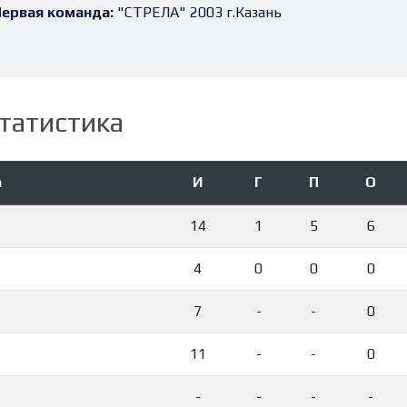
ервая команда:
"СТРЕЛА" 2003 г.Казань
татистика
а
И
Г
П
О
14
1
5
6
4
0
0
0
7
-
-
0
11
-
-
0
-
-
-
-