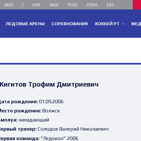
МХЛ
НХЛ
ЖХЛ
РСХЛ
ПЛХЛ
ЕХЛ
ЛЕДОВЫЕ АРЕНЫ
СОРЕВНОВАНИЯ
ХОККЕЙ РТ
МЕ
Жигитов Трофим Дмитриевич
ата рождения:
01.09.2006
есто рождения:
Волжск
мплуа:
нападающий
ервый тренер:
Солодов Валерий Николаевич
ервая команда:
"Ледокол" 2006