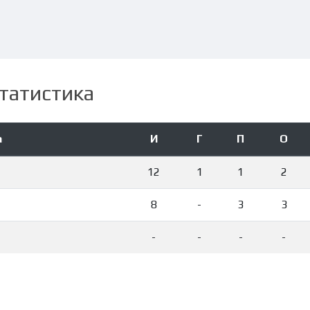
татистика
а
И
Г
П
О
12
1
1
2
8
-
3
3
-
-
-
-