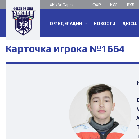
ХК «Ак Барс»
ФХР
КХЛ
ВХЛ
О ФЕДЕРАЦИИ
НОВОСТИ
ДЮСШ
Карточка игрока №1664
Д
М
А
П
П