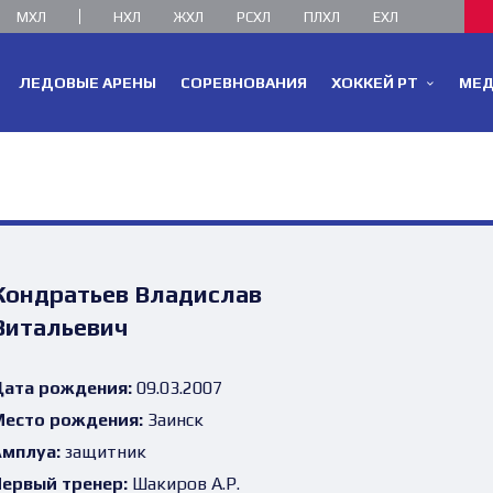
МХЛ
НХЛ
ЖХЛ
РСХЛ
ПЛХЛ
ЕХЛ
ЛЕДОВЫЕ АРЕНЫ
СОРЕВНОВАНИЯ
ХОККЕЙ РТ
МЕ
Кондратьев Владислав
Витальевич
ата рождения:
09.03.2007
есто рождения:
Заинск
мплуа:
защитник
ервый тренер:
Шакиров А.Р.