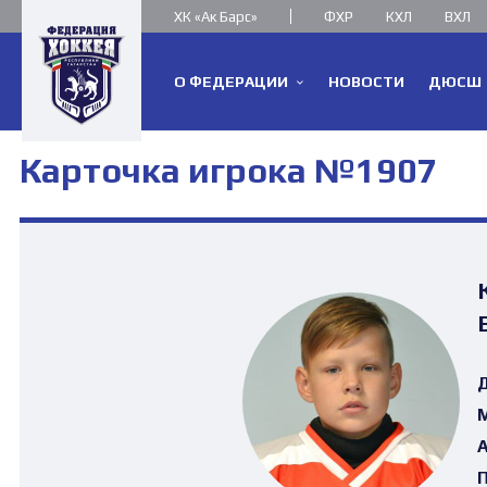
ХК «Ак Барс»
ФХР
КХЛ
ВХЛ
О ФЕДЕРАЦИИ
НОВОСТИ
ДЮСШ
Карточка игрока №1907
Д
М
А
П