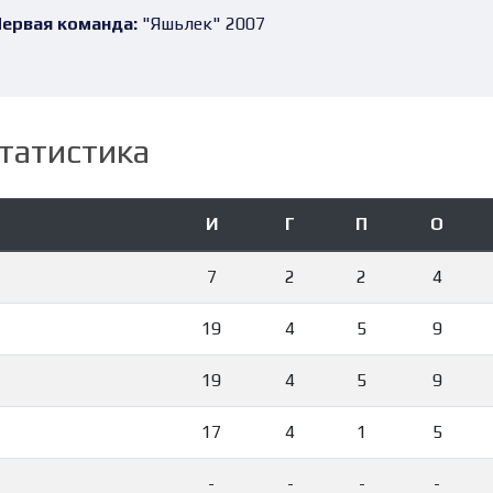
ервая команда:
"Яшьлек" 2007
татистика
И
Г
П
О
7
2
2
4
19
4
5
9
19
4
5
9
17
4
1
5
-
-
-
-