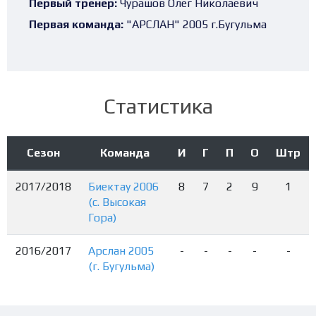
Первый тренер:
Чурашов Олег Николаевич
Первая команда:
"АРСЛАН" 2005 г.Бугульма
Статистика
Сезон
Команда
И
Г
П
О
Штр
2017/2018
Биектау 2006
8
7
2
9
1
(с. Высокая
Гора)
2016/2017
Арслан 2005
-
-
-
-
-
(г. Бугульма)