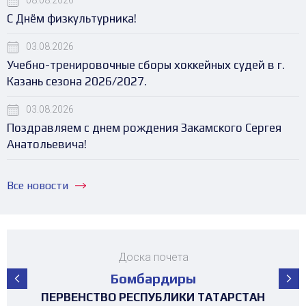
08.08.2026
С Днём физкультурника!
03.08.2026
Учебно-тренировочные сборы хоккейных судей в г.
Казань сезона 2026/2027.
03.08.2026
Поздравляем с днем рождения Закамского Сергея
Анатольевича!
Все новости
Доска почета
Бомбардиры
ПЕРВЕНСТВО РЕСПУБЛИКИ ТАТАРСТАН
ПЕРВЕНСТВО РЕСПУБЛИКИ ТАТАРСТАН
ПЕРВЕНСТВО РЕСПУБЛИКИ ТАТАРСТАН
ПЕРВЕНСТВО РЕСПУБЛИКИ ТАТАРСТАН
ПЕРВЕНСТВО РЕСПУБЛИКИ ТАТАРСТАН
ПЕРВЕНСТВО РЕСПУБЛИКИ ТАТАРСТАН
ПЕРВЕНСТВО РЕСПУБЛИКИ ТАТАРСТАН
ПЕРВЕНСТВО РЕСПУБЛИКИ ТАТАРСТАН
МАТЧ ЗВЁЗД ПЕРВЕНСТВА РТ среди
ТУРНИР НА ПРИЗЫ ФЕДЕРАЦИИ
ТУРНИР НА ПРИЗЫ ФЕДЕРАЦИИ
ТУРНИР НА ПРИЗЫ ФЕДЕРАЦИИ