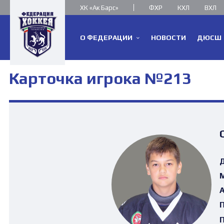
ХК «Ак Барс»
ФХР
КХЛ
ВХЛ
О ФЕДЕРАЦИИ
НОВОСТИ
ДЮСШ
Карточка игрока №213
Д
М
А
П
П