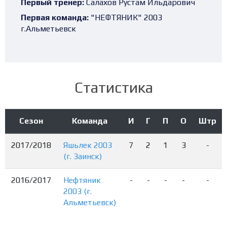
Первый тренер:
Салахов Рустам Ильдарович
Первая команда:
"НЕФТЯНИК" 2003
г.Альметьевск
Статистика
Сезон
Команда
И
Г
П
О
Штр
2017/2018
Яшьлек 2003
7
2
1
3
-
(г. Заинск)
2016/2017
Нефтяник
-
-
-
-
-
2003 (г.
Альметьевск)