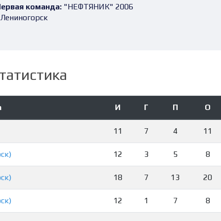
ервая команда:
"НЕФТЯНИК" 2006
.Лениногорск
татистика
а
И
Г
П
О
11
7
4
11
ск)
12
3
5
8
ск)
18
7
13
20
ск)
12
1
7
8