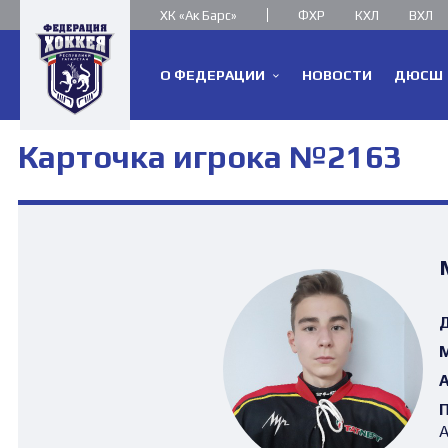
ХК «Ак Барс»
ФХР
КХЛ
ВХЛ
О ФЕДЕРАЦИИ
НОВОСТИ
ДЮСШ
Карточка игрока №2163
Д
М
А
П
А