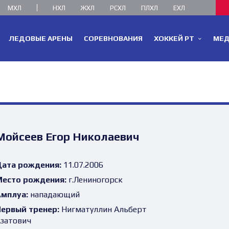
МХЛ
НХЛ
ЖХЛ
РСХЛ
ПЛХЛ
ЕХЛ
ЛЕДОВЫЕ АРЕНЫ
СОРЕВНОВАНИЯ
ХОККЕЙ РТ
МЕ
Мойсеев Егор Николаевич
ата рождения:
11.07.2006
есто рождения:
г.Лениногорск
мплуа:
нападающий
ервый тренер:
Нигматуллин Альберт
затович