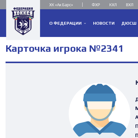
ХК «Ак Барс»
ФХР
КХЛ
ВХЛ
О ФЕДЕРАЦИИ
НОВОСТИ
ДЮСШ
Карточка игрока №2341
Д
М
А
П
П