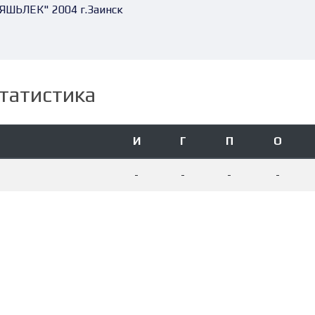
ЯШЬЛЕК" 2004 г.Заинск
татистика
И
Г
П
О
-
-
-
-