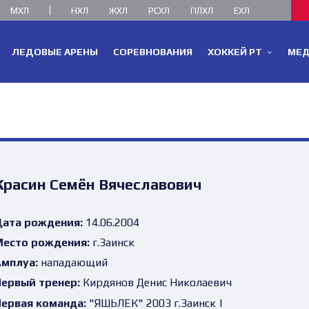
МХЛ
НХЛ
ЖХЛ
РСХЛ
ПЛХЛ
ЕХЛ
ЛЕДОВЫЕ АРЕНЫ
СОРЕВНОВАНИЯ
ХОККЕЙ РТ
МЕ
Красин Семён Вячеславович
ата рождения:
14.06.2004
есто рождения:
г.Заинск
мплуа:
нападающий
ервый тренер:
Кирдянов Денис Николаевич
ервая команда:
"ЯШЬЛЕК" 2003 г.Заинск |