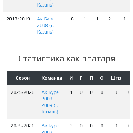
Казань)
2018/2019
Ак Барс
6
1
1
2
1
2008 (г.
Казань)
Статистика как вратаря
Сезон
Команда
И
Г
П
О
Штр
И
2025/2026
Ак Буре
1
0
0
0
0
6
2008-
2009 (г.
Казань)
2025/2026
Ак Буре
3
0
0
0
0
6
2008