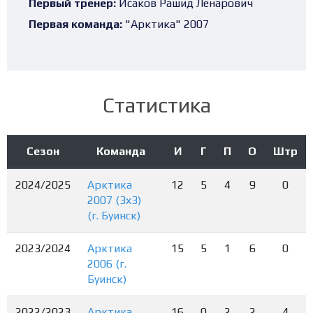
Первый тренер:
Исаков Рашид Ленарович
Первая команда:
"Арктика" 2007
Статистика
Сезон
Команда
И
Г
П
О
Штр
2024/2025
Арктика
12
5
4
9
0
2007 (3х3)
(г. Буинск)
2023/2024
Арктика
15
5
1
6
0
2006 (г.
Буинск)
2022/2023
Арктика
16
0
2
2
4