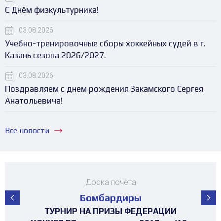
С Днём физкультурника!
03.08.2026
Учебно-тренировочные сборы хоккейных судей в г.
Казань сезона 2026/2027.
03.08.2026
Поздравляем с днем рождения Закамского Сергея
Анатольевича!
Все новости
Доска почета
Бомбардиры
ПЕРВЕНСТВО РЕСПУБЛИКИ ТАТАРСТАН
ПЕРВЕНСТВО РЕСПУБЛИКИ ТАТАРСТАН
ПЕРВЕНСТВО РЕСПУБЛИКИ ТАТАРСТАН
ПЕРВЕНСТВО РЕСПУБЛИКИ ТАТАРСТАН
ПЕРВЕНСТВО РЕСПУБЛИКИ ТАТАРСТАН
ПЕРВЕНСТВО РЕСПУБЛИКИ ТАТАРСТАН
ПЕРВЕНСТВО РЕСПУБЛИКИ ТАТАРСТАН
ПЕРВЕНСТВО РЕСПУБЛИКИ ТАТАРСТАН
ТУРНИР 4х4 ПОСВЯЩЕННЫЙ "ДНЮ
ТУРНИР 4х4 ПОСВЯЩЕННЫЙ "ДНЮ
ТУРНИР НА ПРИЗЫ ФЕДЕРАЦИИ
ТУРНИР НА ПРИЗЫ ФЕДЕРАЦИИ