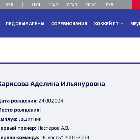
МХЛ
НХЛ
ЖХЛ
РСХЛ
ПЛХЛ
ЕХЛ
ЛЕДОВЫЕ АРЕНЫ
СОРЕВНОВАНИЯ
ХОККЕЙ РТ
МЕ
Харисова Аделина Ильянуровна
ата рождения:
24.08.2004
есто рождения:
-
мплуа:
защитник
ервый тренер:
Нестеров А.В.
ервая команда:
"Юность" 2001-2003