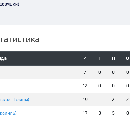
девушки)
татистика
нда
И
Г
П
О
7
0
0
0
12
0
0
0
мские Поляны)
19
-
2
2
жалиль)
17
3
5
8