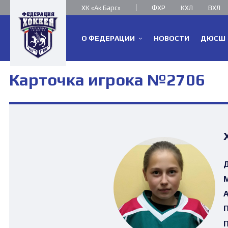
ХК «Ак Барс»
ФХР
КХЛ
ВХЛ
О ФЕДЕРАЦИИ
НОВОСТИ
ДЮСШ
Карточка игрока №2706
Д
М
А
П
П