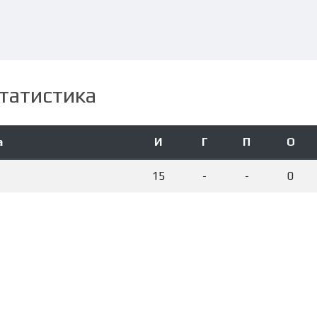
татистика
а
И
Г
П
О
15
-
-
0