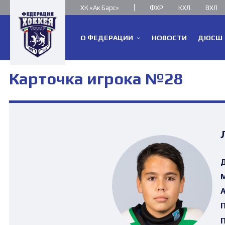
ХК «Ак Барс»
ФХР
КХЛ
ВХЛ
О ФЕДЕРАЦИИ
НОВОСТИ
ДЮСШ
Карточка игрока №28
Д
М
А
П
П