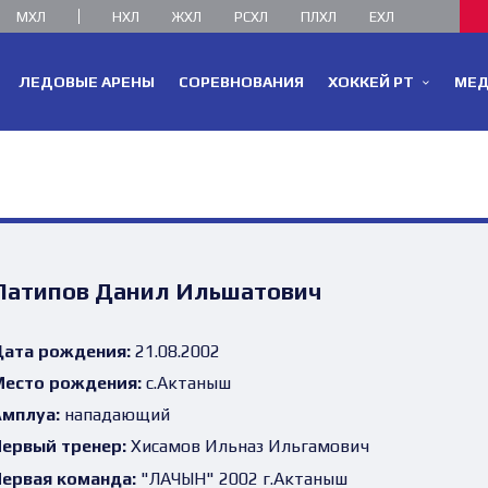
МХЛ
НХЛ
ЖХЛ
РСХЛ
ПЛХЛ
ЕХЛ
ЛЕДОВЫЕ АРЕНЫ
СОРЕВНОВАНИЯ
ХОККЕЙ РТ
МЕ
Латипов Данил Ильшатович
ата рождения:
21.08.2002
есто рождения:
с.Актаныш
мплуа:
нападающий
ервый тренер:
Хисамов Ильназ Ильгамович
ервая команда:
"ЛАЧЫН" 2002 г.Актаныш