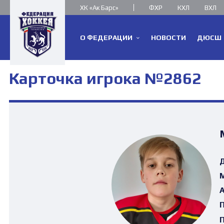
ХК «Ак Барс»
ФХР
КХЛ
ВХЛ
О ФЕДЕРАЦИИ
НОВОСТИ
ДЮСШ
Карточка игрока №2862
Д
М
А
П
П