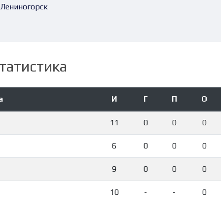
.Лениногорск
татистика
а
И
Г
П
О
11
0
0
0
6
0
0
0
9
0
0
0
10
-
-
0