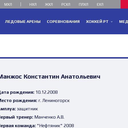
МХЛ
НХЛ
ЖХЛ
РСХЛ
ПЛХЛ
ЕХЛ
ЛЕДОВЫЕ АРЕНЫ
СОРЕВНОВАНИЯ
ХОККЕЙ РТ
МЕ
Манжос Константин Анатольевич
ата рождения:
10.12.2008
есто рождения:
г. Лениногорск
мплуа:
защитник
ервый тренер:
Манченко А.В.
ервая команда:
"Нефтяник" 2008