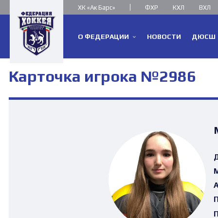
ХК «Ак Барс»
ФХР
КХЛ
ВХЛ
О ФЕДЕРАЦИИ
НОВОСТИ
ДЮСШ
Карточка игрока №2986
Д
М
А
П
П