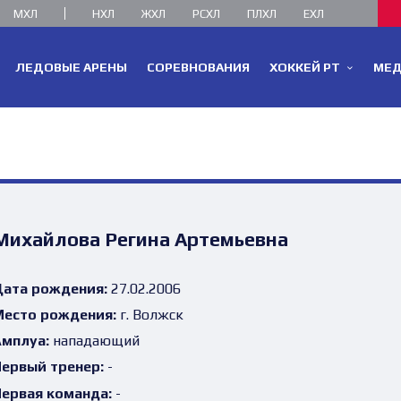
МХЛ
НХЛ
ЖХЛ
РСХЛ
ПЛХЛ
ЕХЛ
ЛЕДОВЫЕ АРЕНЫ
СОРЕВНОВАНИЯ
ХОККЕЙ РТ
МЕ
Михайлова Регина Артемьевна
ата рождения:
27.02.2006
есто рождения:
г. Волжск
мплуа:
нападающий
ервый тренер:
-
ервая команда:
-