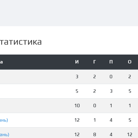
татистика
а
И
Г
П
О
3
2
0
2
5
2
3
5
10
0
1
1
ань)
12
1
4
5
ань)
12
8
4
12