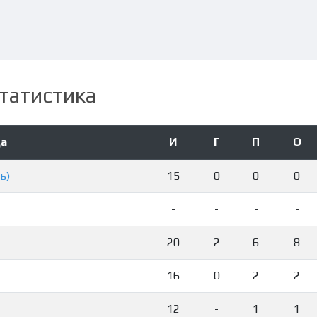
татистика
а
И
Г
П
О
ь)
15
0
0
0
-
-
-
-
20
2
6
8
16
0
2
2
12
-
1
1