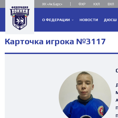
ХК «Ак Барс»
ФХР
КХЛ
ВХЛ
О ФЕДЕРАЦИИ
НОВОСТИ
ДЮСШ
Карточка игрока №3117
Д
М
А
П
П