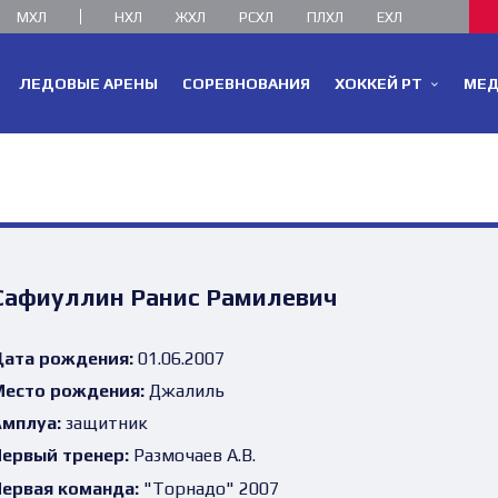
МХЛ
НХЛ
ЖХЛ
РСХЛ
ПЛХЛ
ЕХЛ
ЛЕДОВЫЕ АРЕНЫ
СОРЕВНОВАНИЯ
ХОККЕЙ РТ
МЕ
Сафиуллин Ранис Рамилевич
ата рождения:
01.06.2007
есто рождения:
Джалиль
мплуа:
защитник
ервый тренер:
Размочаев А.В.
ервая команда:
"Торнадо" 2007