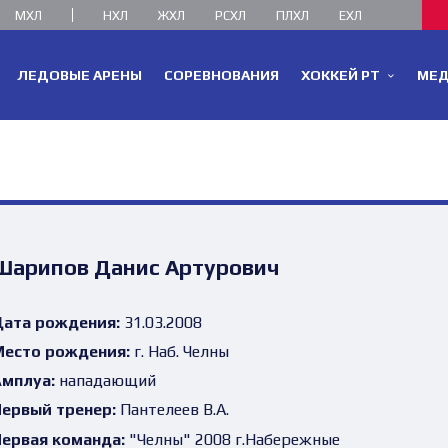
МХЛ
НХЛ
ЖХЛ
РСХЛ
ПЛХЛ
ЕХЛ
ЛЕДОВЫЕ АРЕНЫ
СОРЕВНОВАНИЯ
ХОККЕЙ РТ
МЕ
Шарипов Данис Артурович
ата рождения:
31.03.2008
есто рождения:
г. Наб. Челны
мплуа:
нападающий
ервый тренер:
Пантелеев В.А.
ервая команда:
"Челны" 2008 г.Набережные