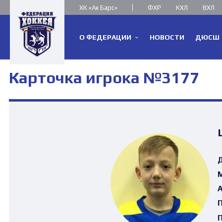
ХК «Ак Барс»
ФХР
КХЛ
ВХЛ
О ФЕДЕРАЦИИ
НОВОСТИ
ДЮСШ
Карточка игрока №3177
Д
М
А
П
П