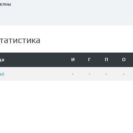
елны
татистика
да
И
Г
П
О
ы)
-
-
-
-