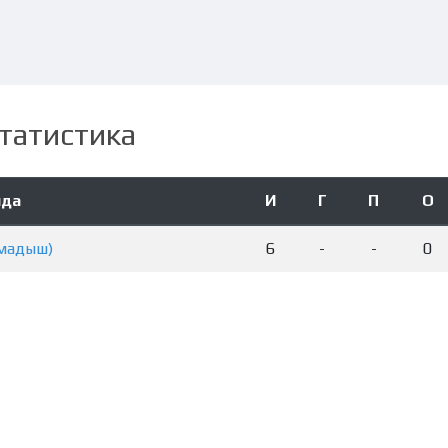
татистика
нда
И
Г
П
О
амадыш)
6
-
-
0