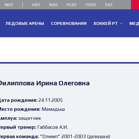
МХЛ
НХЛ
ЖХЛ
РСХЛ
ПЛХЛ
ЕХЛ
ЛЕДОВЫЕ АРЕНЫ
СОРЕВНОВАНИЯ
ХОККЕЙ РТ
МЕ
Филиппова Ирина Олеговна
ата рождения:
24.11.2005
есто рождения:
Мамадыш
мплуа:
защитник
ервый тренер:
Габбасов А.И.
ервая команда:
"Олимп" 2001-2003 (девушки)