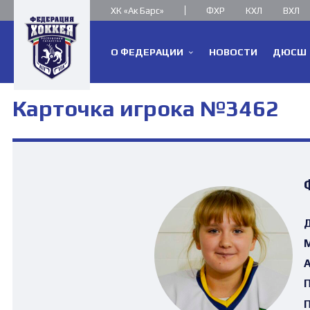
ХК «Ак Барс»
ФХР
КХЛ
ВХЛ
О ФЕДЕРАЦИИ
НОВОСТИ
ДЮСШ
Карточка игрока №3462
Д
М
А
П
П