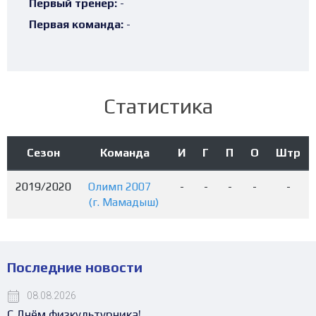
Первый тренер:
-
Первая команда:
-
Статистика
Сезон
Команда
И
Г
П
О
Штр
2019/2020
Олимп 2007
-
-
-
-
-
(г. Мамадыш)
Последние новости
08.08.2026
С Днём физкультурника!