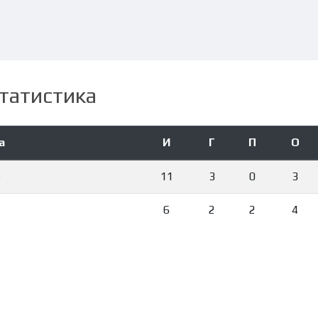
татистика
а
И
Г
П
О
)
11
3
0
3
6
2
2
4