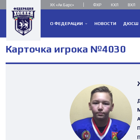
ХК «Ак Барс»
ФХР
КХЛ
ВХЛ
О ФЕДЕРАЦИИ
НОВОСТИ
ДЮСШ
Карточка игрока №4030
Д
М
А
П
П