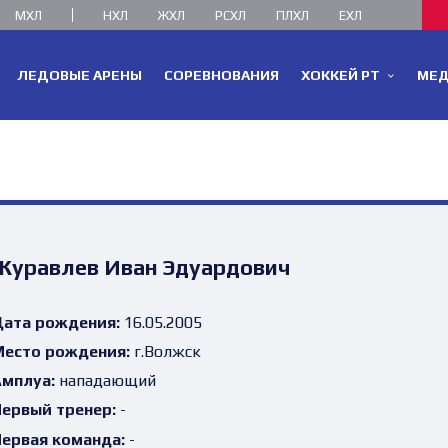
МХЛ
НХЛ
ЖХЛ
РСХЛ
ПЛХЛ
ЕХЛ
ЛЕДОВЫЕ АРЕНЫ
СОРЕВНОВАНИЯ
ХОККЕЙ РТ
МЕ
Журавлев Иван Эдуардович
ата рождения:
16.05.2005
есто рождения:
г.Волжск
мплуа:
нападающий
ервый тренер:
-
ервая команда:
-