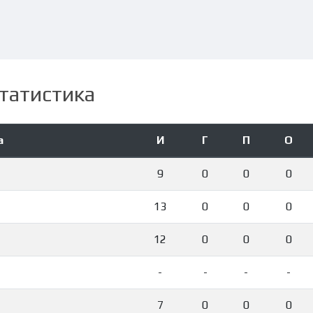
татистика
а
И
Г
П
О
9
0
0
0
13
0
0
0
12
0
0
0
-
-
-
-
7
0
0
0