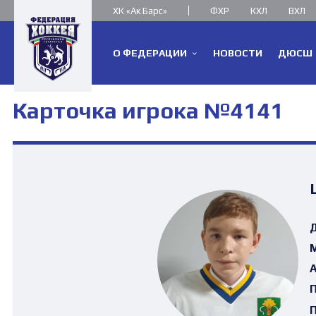
ХК «Ак Барс»
ФХР
КХЛ
ВХЛ
О ФЕДЕРАЦИИ
НОВОСТИ
ДЮСШ
Карточка игрока №4141
Д
М
А
П
П