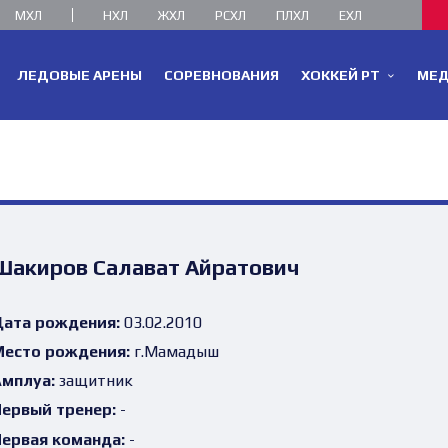
МХЛ
НХЛ
ЖХЛ
РСХЛ
ПЛХЛ
ЕХЛ
ЛЕДОВЫЕ АРЕНЫ
СОРЕВНОВАНИЯ
ХОККЕЙ РТ
МЕ
Шакиров Салават Айратович
ата рождения:
03.02.2010
есто рождения:
г.Мамадыш
мплуа:
защитник
ервый тренер:
-
ервая команда:
-