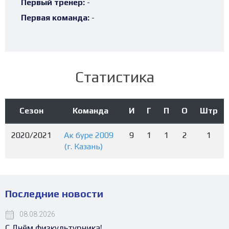
Первый тренер:
-
Первая команда:
-
Статистика
Сезон
Команда
И
Г
П
О
Штр
2020/2021
Ак буре 2009
9
1
1
2
1
(г. Казань)
Последние новости
08.08.2026
С Днём физкультурника!