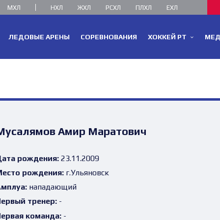
МХЛ
НХЛ
ЖХЛ
РСХЛ
ПЛХЛ
ЕХЛ
ЛЕДОВЫЕ АРЕНЫ
СОРЕВНОВАНИЯ
ХОККЕЙ РТ
МЕ
Мусалямов Амир Маратович
ата рождения:
23.11.2009
есто рождения:
г.Ульяновск
мплуа:
нападающий
ервый тренер:
-
ервая команда:
-