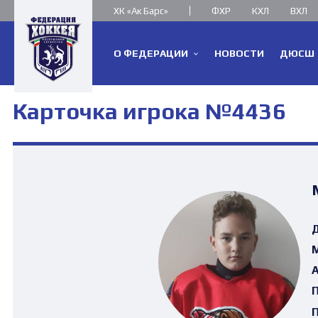
ХК «Ак Барс»
ФХР
КХЛ
ВХЛ
О ФЕДЕРАЦИИ
НОВОСТИ
ДЮСШ
Карточка игрока №4436
Д
М
А
П
П