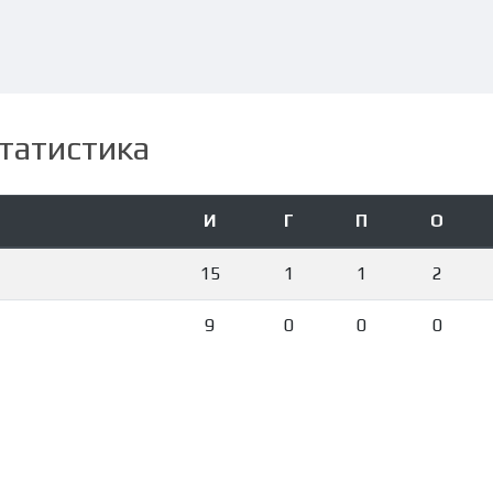
татистика
И
Г
П
О
15
1
1
2
9
0
0
0