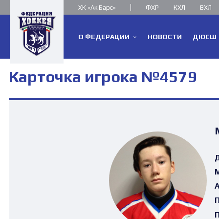
ХК «Ак Барс»
ФХР
КХЛ
ВХЛ
О ФЕДЕРАЦИИ
НОВОСТИ
ДЮСШ
Карточка игрока №4579
Д
М
А
П
П