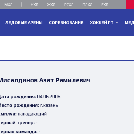
МХЛ
НХЛ
ЖХЛ
РСХЛ
ПЛХЛ
ЕХЛ
ЛЕДОВЫЕ АРЕНЫ
СОРЕВНОВАНИЯ
ХОККЕЙ РТ
МЕ
Мисалдинов Азат Рамилевич
ата рождения:
04.06.2006
есто рождения:
г.казань
мплуа:
нападающий
ервый тренер:
-
ервая команда:
-