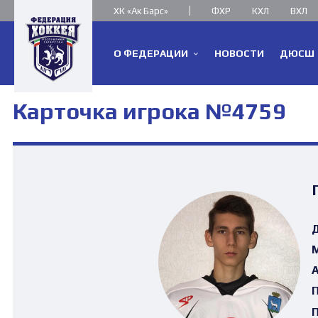
ХК «Ак Барс»
ФХР
КХЛ
ВХЛ
О ФЕДЕРАЦИИ
НОВОСТИ
ДЮСШ
Карточка игрока №4759
Д
М
А
П
П