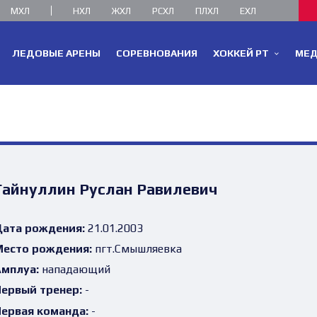
МХЛ
НХЛ
ЖХЛ
РСХЛ
ПЛХЛ
ЕХЛ
ЛЕДОВЫЕ АРЕНЫ
СОРЕВНОВАНИЯ
ХОККЕЙ РТ
МЕ
Гайнуллин Руслан Равилевич
ата рождения:
21.01.2003
есто рождения:
пгт.Смышляевка
мплуа:
нападающий
ервый тренер:
-
ервая команда:
-