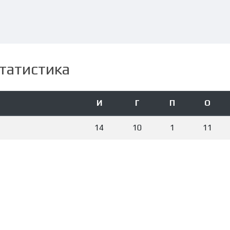
татистика
И
Г
П
О
14
10
1
11