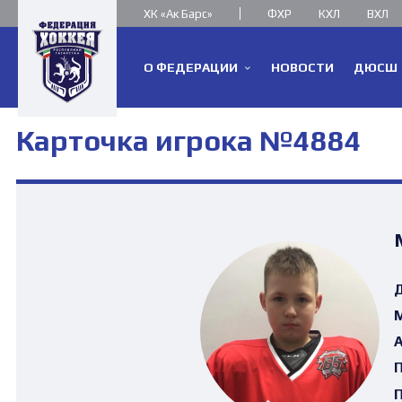
ХК «Ак Барс»
ФХР
КХЛ
ВХЛ
О ФЕДЕРАЦИИ
НОВОСТИ
ДЮСШ
Карточка игрока №4884
Д
М
А
П
П