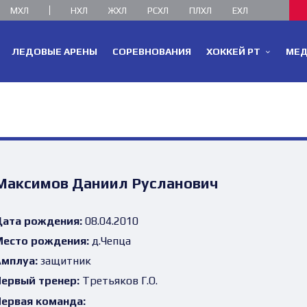
МХЛ
НХЛ
ЖХЛ
РСХЛ
ПЛХЛ
ЕХЛ
ЛЕДОВЫЕ АРЕНЫ
СОРЕВНОВАНИЯ
ХОККЕЙ РТ
МЕ
Максимов Даниил Русланович
ата рождения:
08.04.2010
есто рождения:
д.Чепца
мплуа:
защитник
ервый тренер:
Третьяков Г.О.
ервая команда: