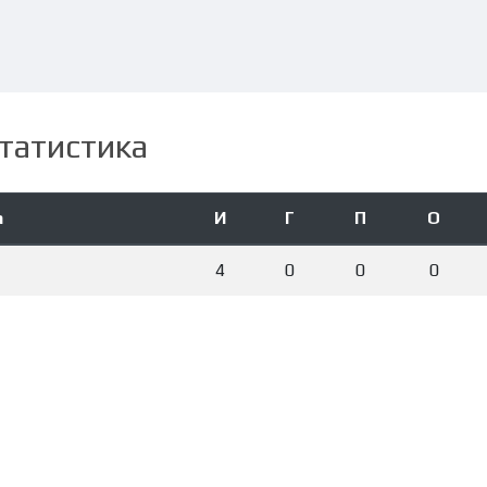
татистика
а
И
Г
П
О
4
0
0
0