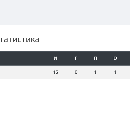
татистика
И
Г
П
О
15
0
1
1