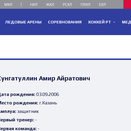
МХЛ
НХЛ
ЖХЛ
РСХЛ
ПЛХЛ
ЕХЛ
ЛЕДОВЫЕ АРЕНЫ
СОРЕВНОВАНИЯ
ХОККЕЙ РТ
МЕ
Сунгатуллин Амир Айратович
ата рождения:
03.09.2006
есто рождения:
г.Казань
мплуа:
защитник
ервый тренер:
-
ервая команда:
-