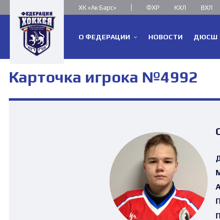
ХК «Ак Барс»
ФХР
КХЛ
ВХЛ
О ФЕДЕРАЦИИ
НОВОСТИ
ДЮСШ
Карточка игрока №4992
Д
М
А
П
П