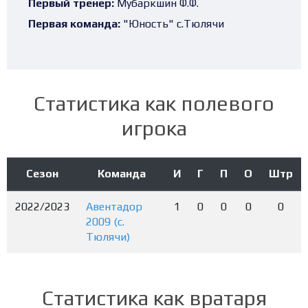
Первый тренер:
Мубаркшин Ф.Ф.
Первая команда:
"Юность" с.Тюлячи
Статистика как полевого
игрока
Сезон
Команда
И
Г
П
О
Штр
2022/2023
Авентадор
1
0
0
0
0
2009 (с.
Тюлячи)
Статистика как вратаря