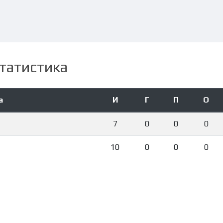
татистика
а
И
Г
П
О
7
0
0
0
10
0
0
0