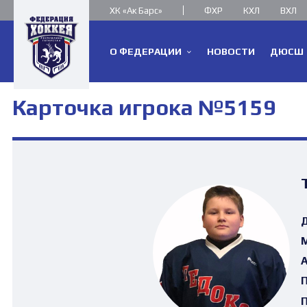
ХК «Ак Барс»
ФХР
КХЛ
ВХЛ
О ФЕДЕРАЦИИ
НОВОСТИ
ДЮСШ
Карточка игрока №5159
Д
М
А
П
П