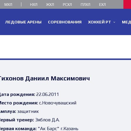
МХЛ
НХЛ
ЖХЛ
РСХЛ
ПЛХЛ
ЕХЛ
ЛЕДОВЫЕ АРЕНЫ
СОРЕВНОВАНИЯ
ХОККЕЙ РТ
МЕ
Тихонов Даниил Максимович
ата рождения:
22.06.2011
есто рождения:
с.Новочувашский
мплуа:
защитник
ервый тренер:
Зяблов Д.А.
ервая команда:
"Ак Барс" г.Казань