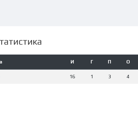
татистика
а
И
Г
П
О
)
16
1
3
4