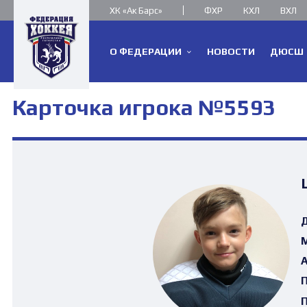
ХК «Ак Барс»
ФХР
КХЛ
ВХЛ
О ФЕДЕРАЦИИ
НОВОСТИ
ДЮСШ
Карточка игрока №5593
Д
М
А
П
П