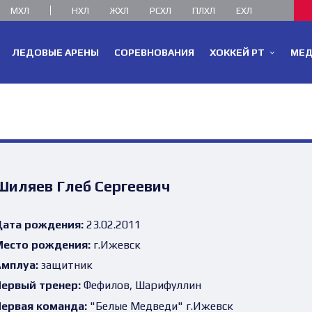
МХЛ
НХЛ
ЖХЛ
РСХЛ
ПЛХЛ
ЕХЛ
ЛЕДОВЫЕ АРЕНЫ
СОРЕВНОВАНИЯ
ХОККЕЙ РТ
МЕ
Шиляев Глеб Сергеевич
ата рождения:
23.02.2011
есто рождения:
г.Ижевск
мплуа:
защитник
ервый тренер:
Фефилов, Шарифуллин
ервая команда:
"Белые Медведи" г.Ижевск