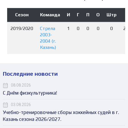
Сезон
Команда
И
Г
П
О
Штр
И
2019/2020
Стрела
1
0
0
0
0
2
2003-
2004 (г.
Казань)
Последние новости
08.08.2026
С Днём физкультурника!
03.08.2026
Учебно-тренировочные сборы хоккейных судей в г.
Казань сезона 2026/2027.