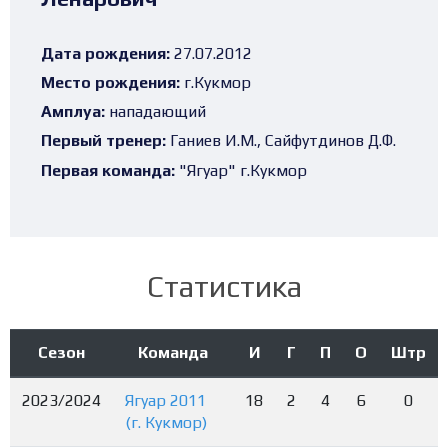
Дата рождения:
27.07.2012
Место рождения:
г.Кукмор
Амплуа:
нападающий
Первый тренер:
Ганиев И.М., Сайфутдинов Д.Ф.
Первая команда:
"Ягуар" г.Кукмор
Статистика
Сезон
Команда
И
Г
П
О
Штр
2023/2024
Ягуар 2011
18
2
4
6
0
(г. Кукмор)