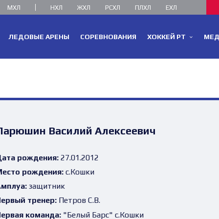
МХЛ
НХЛ
ЖХЛ
РСХЛ
ПЛХЛ
ЕХЛ
ЛЕДОВЫЕ АРЕНЫ
СОРЕВНОВАНИЯ
ХОККЕЙ РТ
МЕ
Ларюшин Василий Алексеевич
ата рождения:
27.01.2012
есто рождения:
с.Кошки
мплуа:
защитник
ервый тренер:
Петров С.В.
ервая команда:
"Белый Барс" с.Кошки