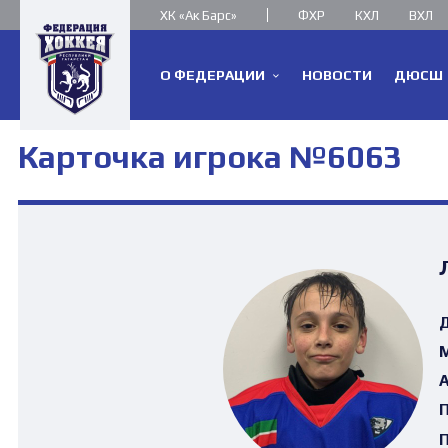
ХК «Ак Барс»
ФХР
КХЛ
ВХЛ
О ФЕДЕРАЦИИ
НОВОСТИ
ДЮСШ
Карточка игрока №6063
Д
М
А
П
П