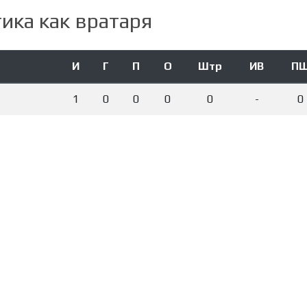
ика как вратаря
И
Г
П
О
Штр
ИВ
П
1
0
0
0
0
-
0