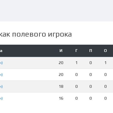
как полевого игрока
а
И
Г
П
О
н)
20
1
0
1
н)
20
0
0
0
н)
18
0
0
0
н)
16
0
0
0