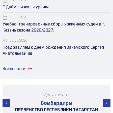
08.08.2026
С Днём физкультурника!
03.08.2026
Учебно-тренировочные сборы хоккейных судей в г.
Казань сезона 2026/2027.
03.08.2026
Поздравляем с днем рождения Закамского Сергея
Анатольевича!
Все новости
Доска почета
Бомбардиры
ПЕРВЕНСТВО РЕСПУБЛИКИ ТАТАРСТАН
ПЕРВЕНСТВО РЕСПУБЛИКИ ТАТАРСТАН
ПЕРВЕНСТВО РЕСПУБЛИКИ ТАТАРСТАН
ПЕРВЕНСТВО РЕСПУБЛИКИ ТАТАРСТАН
ПЕРВЕНСТВО РЕСПУБЛИКИ ТАТАРСТАН
ПЕРВЕНСТВО РЕСПУБЛИКИ ТАТАРСТАН
ПЕРВЕНСТВО РЕСПУБЛИКИ ТАТАРСТАН
ПЕРВЕНСТВО РЕСПУБЛИКИ ТАТАРСТАН
МАТЧ ЗВЁЗД ПЕРВЕНСТВА РТ среди
ТУРНИР 4х4 ПОСВЯЩЕННЫЙ "ДНЮ
ТУРНИР НА ПРИЗЫ ФЕДЕРАЦИИ
ТУРНИР НА ПРИЗЫ ФЕДЕРАЦИИ