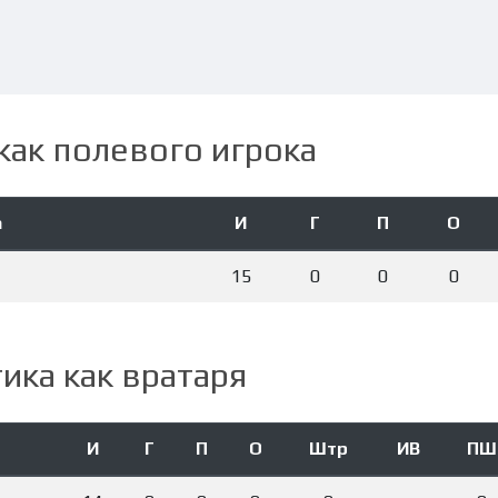
как полевого игрока
а
И
Г
П
О
15
0
0
0
ика как вратаря
И
Г
П
О
Штр
ИВ
ПШ