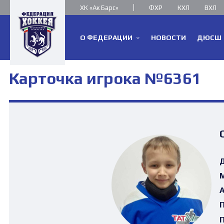
ХК «Ак Барс»
ФХР
КХЛ
ВХЛ
О ФЕДЕРАЦИИ
НОВОСТИ
ДЮСШ
Карточка игрока №6361
Д
М
А
П
П