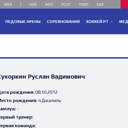
МХЛ
НХЛ
ЖХЛ
РСХЛ
ПЛХЛ
ЕХЛ
ЛЕДОВЫЕ АРЕНЫ
СОРЕВНОВАНИЯ
ХОККЕЙ РТ
МЕ
Сукоркин Руслан Вадимович
ата рождения:
08.10.2012
есто рождения:
п.Джалиль
мплуа:
-
ервый тренер:
ервая команда: