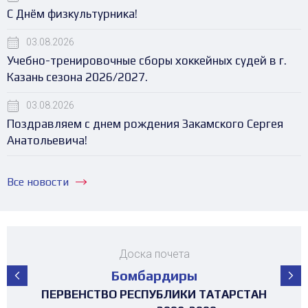
С Днём физкультурника!
03.08.2026
Учебно-тренировочные сборы хоккейных судей в г.
Казань сезона 2026/2027.
03.08.2026
Поздравляем с днем рождения Закамского Сергея
Анатольевича!
Все новости
Доска почета
Бомбардиры
ПЕРВЕНСТВО РЕСПУБЛИКИ ТАТАРСТАН
ПЕРВЕНСТВО РЕСПУБЛИКИ ТАТАРСТАН
ПЕРВЕНСТВО РЕСПУБЛИКИ ТАТАРСТАН
ПЕРВЕНСТВО РЕСПУБЛИКИ ТАТАРСТАН
ПЕРВЕНСТВО РЕСПУБЛИКИ ТАТАРСТАН
ПЕРВЕНСТВО РЕСПУБЛИКИ ТАТАРСТАН
ПЕРВЕНСТВО РЕСПУБЛИКИ ТАТАРСТАН
МАТЧ ЗВЁЗД ПЕРВЕНСТВА РТ среди
ТУРНИР 4х4 ПОСВЯЩЕННЫЙ "ДНЮ
ТУРНИР НА ПРИЗЫ ФЕДЕРАЦИИ
ТУРНИР НА ПРИЗЫ ФЕДЕРАЦИИ
ТУРНИР НА ПРИЗЫ ФЕДЕРАЦИИ